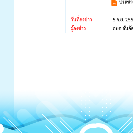
ประชาส
วันที่ลงข่าว
: 5 ก.ย. 25
ผู้ลงข่าว
: อบต.จันอั